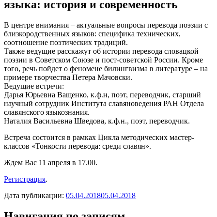
языка: история и современность
В центре внимания – актуальные вопросы перевода поэзии с
близкородственных языков: специфика технических,
соотношение поэтических традиций.
Также ведущие расскажут об истории перевода словацкой
поэзии в Советском Союзе и пост-советской России. Кроме
того, речь пойдет о феномене билингвизма в литературе – на
примере творчества Петера Мачовски.
Ведущие встречи:
Дарья Юрьевна Ващенко, к.ф.н, поэт, переводчик, старший
научный сотрудник Института славяноведения РАН Отдела
славянского языкознания.
Наталия Васильевна Шведова, к.ф.н., поэт, переводчик.
Встреча состоится в рамках Цикла методических мастер-
классов «Тонкости перевода: среди славян».
Ждем Вас 11 апреля в 17.00.
Регистрация
.
Дата публикации:
05.04.2018
05.04.2018
Навигация по записям