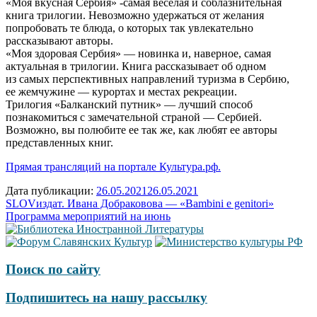
«Моя вкусная Сербия» -самая веселая и соблазнительная
книга трилогии. Невозможно удержаться от желания
попробовать те блюда, о которых так увлекательно
рассказывают авторы.
«Моя здоровая Сербия» — новинка и, наверное, самая
актуальная в трилогии. Книга рассказывает об одном
из самых перспективных направлений туризма в Сербию,
ее жемчужине — курортах и местах рекреации.
Трилогия «Балканский путник» — лучший способ
познакомиться с замечательной страной — Сербией.
Возможно, вы полюбите ее так же, как любят ее авторы
представленных книг.
Прямая трансляций на портале Культура.рф.
Дата публикации:
26.05.2021
26.05.2021
Навигация
SLOVиздат. Ивана Добраковова — «Bambini e genitori»
Программа мероприятий на июнь
по
записям
Поиск по сайту
Подпишитесь на нашу рассылку