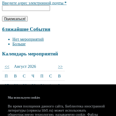
Введите адрес электронной почты
*
ближайшие События
Нет мероприятий
Больше
Календарь мероприятий
<<
Август 2026
>>
П
В
С
Ч
П
С
В
27
28
29
30
31
1
2
3
4
5
6
7
8
9
Мы используем cookies
10
11
12
13
14
15
16
Во время посещения данного сайта, Библиотека иностранной
литературы (сервисы libfl.ru) может использовать
17
18
19
20
21
22
23
общеотраслевую технологию, называемую cookie. Файлы