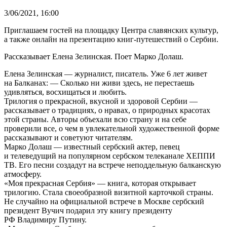
3/06/2021, 16:00
Приглашаем гостей на площадку Центра славянских культур,
а также онлайн на презентацию книг-путешествий о Сербии.
Рассказывает Елена Зелинская. Поет Марко Долаш.
Елена Зелинская — журналист, писатель. Уже 6 лет живет
на Балканах: — Сколько ни живи здесь, не перестаешь
удивляться, восхищаться и любить.
Трилогия о прекрасной, вкусной и здоровой Сербии —
рассказывает о традициях, о нравах, о природных красотах
этой страны. Авторы объехали всю страну и на себе
проверили все, о чем в увлекательной художественной форме
рассказывают и советуют читателям.
Марко Долаш — известный сербский актер, певец
и телеведущий на популярном сербском телеканале ХЕППИ
ТВ. Его песни создадут на встрече неподдельную балканскую
атмосферу.
«Моя прекрасная Сербия» — книга, которая открывает
трилогию. Стала своеобразной визитной карточкой страны.
Не случайно на официальной встрече в Москве сербский
президент Вучич подарил эту книгу президенту
РФ Владимиру Путину.