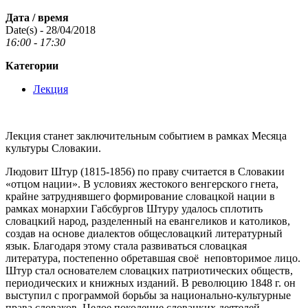
Дата / время
Date(s) - 28/04/2018
16:00 - 17:30
Категории
Лекция
Лекция станет заключительным событием в рамках Месяца
культуры Словакии.
Людовит Штур (1815-1856) по праву считается в Словакии
«отцом нации». В условиях жестокого венгерского гнета,
крайне затруднявшего формирование словацкой нации в
рамках монархии Габсбургов Штуру удалось сплотить
словацкий народ, разделенный на евангеликов и католиков,
создав на основе диалектов общесловацкий литературный
язык. Благодаря этому стала развиваться словацкая
литература, постепенно обретавшая своё неповторимое лицо.
Штур стал основателем словацких патриотических обществ,
периодических и книжных изданий. В революцию 1848 г. он
выступил с программой борьбы за национально-культурные
права словаков. Целое поколение словацких деятелей