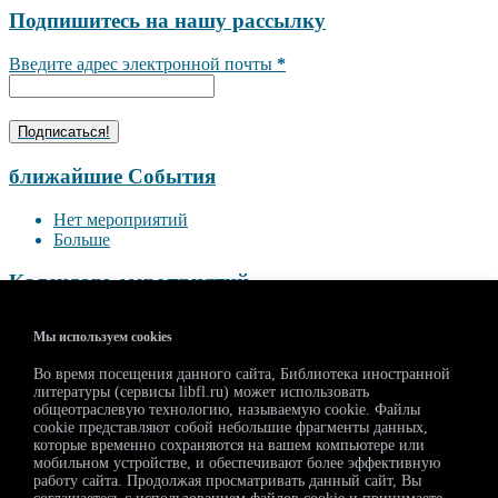
Подпишитесь на нашу рассылку
Введите адрес электронной почты
*
ближайшие События
Нет мероприятий
Больше
Календарь мероприятий
<<
Август 2026
>>
Мы используем cookies
П
В
С
Ч
П
С
В
Во время посещения данного сайта, Библиотека иностранной
27
28
29
30
31
1
2
литературы (сервисы libfl.ru) может использовать
3
4
5
6
7
8
9
общеотраслевую технологию, называемую cookie. Файлы
10
11
12
13
14
15
16
cookie представляют собой небольшие фрагменты данных,
которые временно сохраняются на вашем компьютере или
17
18
19
20
21
22
23
мобильном устройстве, и обеспечивают более эффективную
24
25
26
27
28
29
30
работу сайта. Продолжая просматривать данный сайт, Вы