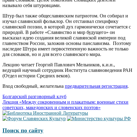
называло себя штуровцами.
Штур был также общеславянским патриотом. Он собирал и
изучал славянский фольклор. Он отстаивал специфику
славянской поэзии, в которой дух гармонически сочетается с
природой. В работе «Славянство и мир будущего» он
высказал идею создания великой славянской империи под
главенством России, заложив основы панславизма. Поэтому
наследие Штура имеет первостепенную важность не только
для словаков, но и для всего славянского мира.
Лекцию читает Георгий Павлович Мельников, к.и.н.,
ведущий научный сотрудник Института славяноведения РАН
(Отдел истории Средних веков).
Вход свободный, желательна
предварительная регистрация
.
Навигация
Болгарский разговорный клуб
Лекция «Между сокровенным и плакатным: военные стихи
по
советских, македонских и словенских поэтов»
записям
Поиск по сайту