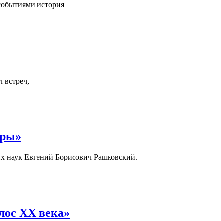
 событиями история
л встреч,
уры»
ких наук Евгений Борисович Рашковский.
лос XX века»