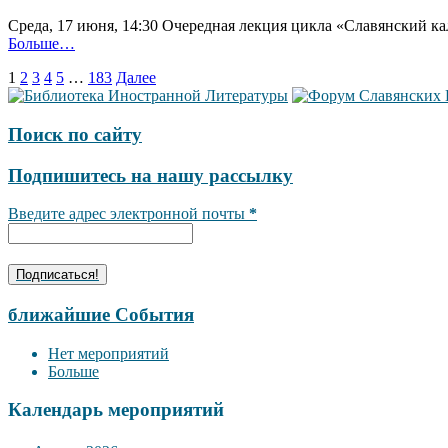
Среда, 17 июня, 14:30 Очередная лекция цикла «Славянский ка
Больше…
Навигация
1
2
3
4
5
…
183
Далее
по
записям
Поиск по сайту
Подпишитесь на нашу рассылку
Введите адрес электронной почты
*
ближайшие События
Нет мероприятий
Больше
Календарь мероприятий