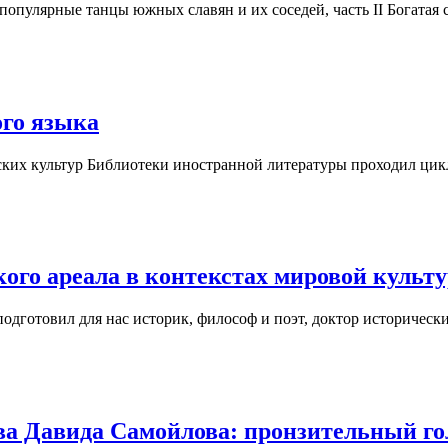
популярные танцы южных славян и их соседей, часть II Богатая
ого языка
янских культур Библиотеки иностранной литературы проходил цик
ого ареала в контекстах мировой культ
подготовил для нас историк, философ и поэт, доктор историчес
а Давида Самойлова: пронзительный го