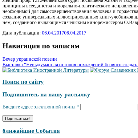
Лекция проф. Г.П.Мельникова будет посвящена жизни и творчес
принципы всеединства и морально-политического исправления
необходимой для самосовершенствования человека и торжества 
создание универсальных иллюстрированных книг-учебников д
нем, созданного выдающимся чешским кинорежиссером О.Вав
Дата публикации:
06.04.2017
06.04.2017
Навигация по записям
Вечер украинской поэзии
Выставка “Невыдуманная история похождений бравого солдата 
Поиск по сайту
Подпишитесь на нашу рассылку
Введите адрес электронной почты
*
ближайшие События