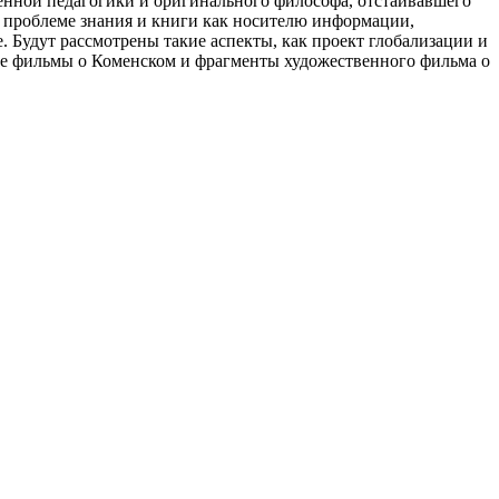
менной педагогики и оригинального философа, отстаивавшего
к проблеме знания и книги как носителю информации,
 Будут рассмотрены такие аспекты, как проект глобализации и
е фильмы о Коменском и фрагменты художественного фильма о