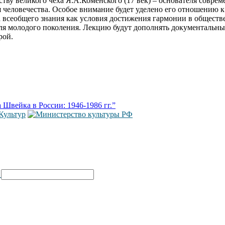
тву великого чеха Я.А.Коменского (17 век) – основателя совре
 человечества. Особое внимание будет уделено его отношению 
всеобщего знания как условия достижения гармонии в обществе.
ля молодого поколения. Лекцию будут дополнять документальны
рой.
Швейка в России: 1946-1986 гг.”