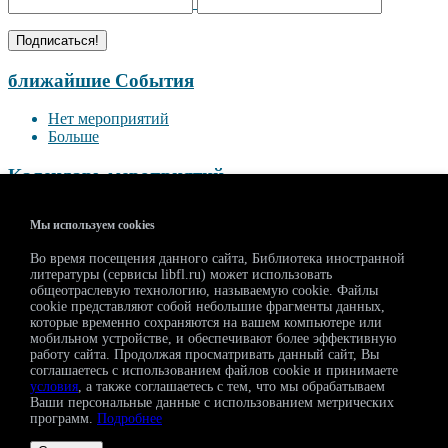
ближайшие События
Нет мероприятий
Больше
Календарь мероприятий
<<
Август 2026
>>
Мы используем cookies
П
В
С
Ч
П
С
В
Во время посещения данного сайта, Библиотека иностранной
27
28
29
30
31
1
2
литературы (сервисы libfl.ru) может использовать
3
4
5
6
7
8
9
общеотраслевую технологию, называемую cookie. Файлы
10
11
12
13
14
15
16
cookie представляют собой небольшие фрагменты данных,
которые временно сохраняются на вашем компьютере или
17
18
19
20
21
22
23
мобильном устройстве, и обеспечивают более эффективную
24
25
26
27
28
29
30
работу сайта. Продолжая просматривать данный сайт, Вы
31
1
2
3
4
5
6
соглашаетесь с использованием файлов cookie и принимаете
условия
, а также соглашаетесь с тем, что мы обрабатываем
Ваши персональные данные с использованием метрических
Регистрация на мероприятия
программ.
Подробнее