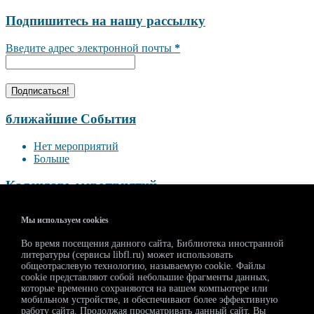
Подпишитесь на нашу рассылку
Введите адрес электронной почты
*
ближайшие События
Нет мероприятий
Больше
Календарь мероприятий
<<
Август 2026
>>
Мы используем cookies
П
В
С
Ч
П
С
В
Во время посещения данного сайта, Библиотека иностранной
27
28
29
30
31
1
2
литературы (сервисы libfl.ru) может использовать
3
4
5
6
7
8
9
общеотраслевую технологию, называемую cookie. Файлы
10
11
12
13
14
15
16
cookie представляют собой небольшие фрагменты данных,
которые временно сохраняются на вашем компьютере или
17
18
19
20
21
22
23
мобильном устройстве, и обеспечивают более эффективную
24
25
26
27
28
29
30
работу сайта. Продолжая просматривать данный сайт, Вы