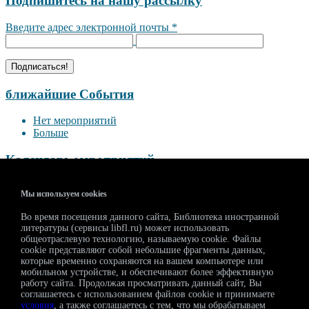
Подпишитесь на нашу рассылку
Введите адрес электронной почты
*
ближайшие События
Нет мероприятий
Больше
Календарь мероприятий
<<
Август 2026
>>
Мы используем cookies
П
В
С
Ч
П
С
В
Во время посещения данного сайта, Библиотека иностранной
27
28
29
30
31
1
2
литературы (сервисы libfl.ru) может использовать
3
4
5
6
7
8
9
общеотраслевую технологию, называемую cookie. Файлы
10
11
12
13
14
15
16
cookie представляют собой небольшие фрагменты данных,
которые временно сохраняются на вашем компьютере или
17
18
19
20
21
22
23
мобильном устройстве, и обеспечивают более эффективную
24
25
26
27
28
29
30
работу сайта. Продолжая просматривать данный сайт, Вы
31
1
2
3
4
5
6
соглашаетесь с использованием файлов cookie и принимаете
условия
, а также соглашаетесь с тем, что мы обрабатываем