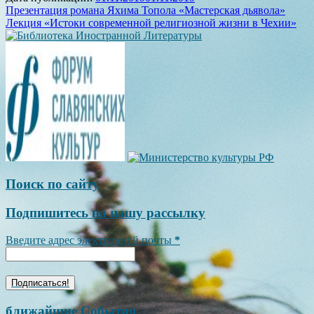
Навигация
Презентация романа Яхима Топола «Мастерская дьявола»
Лекция «Истоки современной религиозной жизни в Чехии»
по
записям
Поиск по сайту
Подпишитесь на нашу рассылку
Введите адрес электронной почты
*
ближайшие События