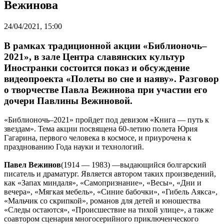
Вежинова
24/04/2021, 15:00
В рамках традиционной акции «Библионочь–
2021», в зале Центра славянских культур
Иностранки состоится показ и обсуждение
видеопроекта «Полеты во сне и наяву». Разговор
о творчестве Павла Вежинова при участии его
дочери Павлины Вежиновой.
«Библионочь–2021» пройдет под девизом «Книга — путь к
звездам». Тема акции посвящена 60-летию полета Юрия
Гагарина, первого человека в космосе, и приурочена к
празднованию Года науки и технологий.
Павел Вежинов
(1914 — 1983) —выдающийся болгарский
писатель и драматург. Является автором таких произведений,
как «Запах миндаля», «Самопризнание», «Весы», «Дни и
вечера», «Мягкая мебель», «Синие бабочки», «Гибель Аякса»,
«Мальчик со скрипкой», романов для детей и юношества
«Следы остаются», «Происшествие на тихой улице», а также
соавтором сценария многосерийного приключенческого