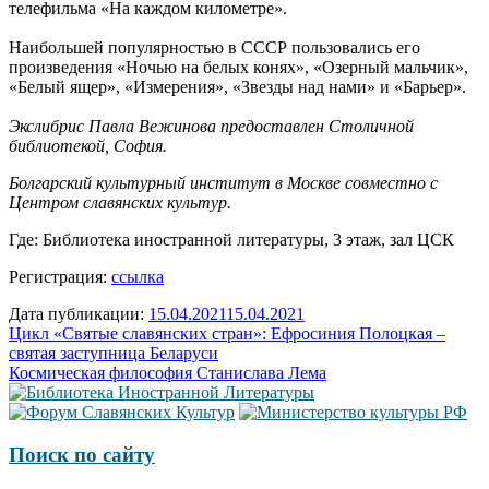
телефильма «На каждом километре».
Наибольшей популярностью в СССР пользовались его
произведения «Ночью на белых конях», «Озерный мальчик»,
«Белый ящер», «Измерения», «Звезды над нами» и «Барьер».
Экслибрис Павла Вежинова предоставлен Столичной
библиотекой, София.
Болгарский культурный институт в Москве совместно с
Центром славянских культур.
Где: Библиотека иностранной литературы, 3 этаж, зал ЦСК
Регистрация:
ссылка
Дата публикации:
15.04.2021
15.04.2021
Навигация
Цикл «Святые славянских стран»: Ефросиния Полоцкая –
святая заступница Беларуси
по
Космическая философия Станислава Лема
записям
Поиск по сайту