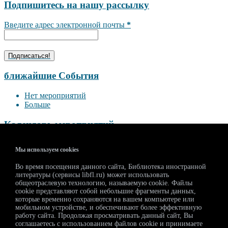
Подпишитесь на нашу рассылку
Введите адрес электронной почты
*
ближайшие События
Нет мероприятий
Больше
Календарь мероприятий
<<
Август 2026
>>
Мы используем cookies
П
В
С
Ч
П
С
В
Во время посещения данного сайта, Библиотека иностранной
27
28
29
30
31
1
2
литературы (сервисы libfl.ru) может использовать
3
4
5
6
7
8
9
общеотраслевую технологию, называемую cookie. Файлы
10
11
12
13
14
15
16
cookie представляют собой небольшие фрагменты данных,
которые временно сохраняются на вашем компьютере или
17
18
19
20
21
22
23
мобильном устройстве, и обеспечивают более эффективную
24
25
26
27
28
29
30
работу сайта. Продолжая просматривать данный сайт, Вы
31
1
2
3
4
5
6
соглашаетесь с использованием файлов cookie и принимаете