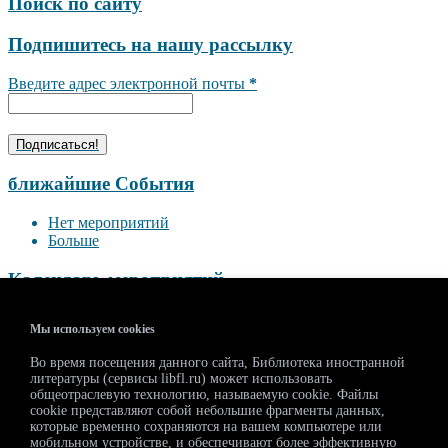
Поиск по сайту
Подпишитесь на нашу рассылку
Введите адрес электронной почты
*
ближайшие События
Нет мероприятий
Больше
Календарь мероприятий
<<
Август 2026
>>
Мы используем cookies
П
В
С
Ч
П
С
В
Во время посещения данного сайта, Библиотека иностранной
27
28
29
30
31
1
2
литературы (сервисы libfl.ru) может использовать
3
4
5
6
7
8
9
общеотраслевую технологию, называемую cookie. Файлы
10
11
12
13
14
15
16
cookie представляют собой небольшие фрагменты данных,
которые временно сохраняются на вашем компьютере или
17
18
19
20
21
22
23
мобильном устройстве, и обеспечивают более эффективную