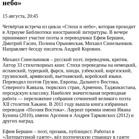
небо»
15 августа, 20:45
Четвёртая встреча из цикла «Стихи и небо», которая проходит
в Атриуме Библиотеки иностранной литературы. В вечере
принимают участие поэты и переводчики Ефим Бершин,
Дмитрий Гасин, Полина Орынянская, Михаил Синельников.
Направляет беседу писатель Андрей Коровин.
Михаил Синельников – русский поэт, переводчик, критик.
Автор 33 стихотворных книг. Стихи переведены на немецкий,
испанский, турецкий, фарси, хинди, узбекский, киргизский,
грузинский, армянский, вьетнамский, корейский языки.
Переводил поэтов Грузии, Европы, Дальнего Востока,
Северного Кавказа, тюркских стран, Армении, Таджикистана,
персидскую классику. Наиболее значительная переводная
работа — переложение собрания сочинений великого поэта
ХII столетия Хакани. В 2011 году вышла книга избранных
переводов «Поэзия Востока». Лауреат премии имени Ивана
Бунина (2010), имени Арсения и Андрея Тарковских (2012) и
других наград.
Ефим Бершин – поэт, прозаик, публицист. Работал в
«Литературной газете», вёл поэтическую страницу в газете