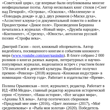
«Советский цирк», где впервые были опубликованы многие
неофициальные поэты. Автор нескольких книг стихов («Снег
над Печорой», «Острова», «Осколок», «Миллениум» и
«Поводырь дождя» и др.), двух романов («Маски духа»,
«Ассистент клоуна») и документальной повести о войне в
Приднестровье «Дикое поле». Произведения Бершина
печатались в журналах «Новый мир», «Дружба народов»,
«Континент», «Стрелец», «Юность», антологии русской
поэзии «Строфы века».
Дмитрий Гасин – поэт, книжный обозреватель. Автор
видеоблога, посвященного книгам и событиям книжного
мира (
www.youtube.com/user/gasindm
). В блоге собрано 2 000
роликов о книгах разных жанров, литературных и научно-
популярных журналах, видеозаписи встреч с участием более
570 писателей и деятелей культуры. Видеоблог получил
премию «Ревизор» (2018) журнала «Книжная индустрия» в
номинации «Блогер года». Работает в издательстве «Время».
Полина Орынянская – поэт, журналист, редактор. Работает в
ИД «ИМ-Медиа», главный редактор журналов исторической
серии «Ступени», «Наша история», «Все загадки мира»,
«Архивы ХХ века». Автор поэтических сборников
«Придумай мне имя» (2016), «Цвет люпина» (2017), «Моё
средневековье» и «Рыба моя золотая» (2020). Победитель