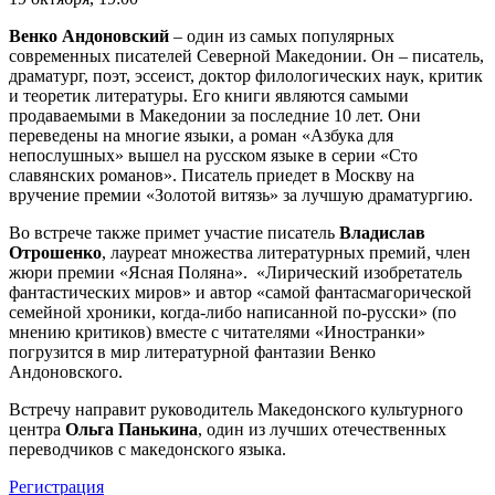
Венко Андоновский
– один из самых популярных
современных писателей Северной Македонии. Он – писатель,
драматург, поэт, эссеист, доктор филологических наук, критик
и теоретик литературы. Его книги являются самыми
продаваемыми в Македонии за последние 10 лет. Они
переведены на многие языки, а роман «Азбука для
непослушных» вышел на русском языке в серии «Сто
славянских романов». Писатель приедет в Москву на
вручение премии «Золотой витязь» за лучшую драматургию.
Во встрече также примет участие писатель
Владислав
Отрошенко
, лауреат множества литературных премий, член
жюри премии «Ясная Поляна». «Лирический изобретатель
фантастических миров» и автор «самой фантасмагорической
семейной хроники, когда-либо написанной по-русски» (по
мнению критиков) вместе с читателями «Иностранки»
погрузится в мир литературной фантазии Венко
Андоновского.
Встречу направит руководитель Македонского культурного
центра
Ольга Панькина
, один из лучших отечественных
переводчиков с македонского языка.
Регистрация