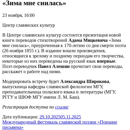
«Зима мне снилась»
23 ноября, 16:00
Центр славянских культур
В Центре славянских культур состоится презентация новой
книги переводов стихотворений
Адама Мицкевича
«Зима
мне снилась», приуроченная к 170-летию со дня смерти поэта
(26 ноября 1855 г.). В издание вошли произведения,
относящиеся к зрелому и позднему периодам его творчества,
некоторые из них переведены на русский язык
впервые
.
Поэт-переводчик
Павел Алешин
прочитает свои переводы,
расскажет о работе над ними.
Модерировать встречу будет
Александра Широкова
,
выпускница кафедры славянской филологии МГУ,
преподавательница польского языка и литературы (МГУ,
РГГУ и ШЮФ МГУ имени Л. М. Баш).
Регистрация доступна по
ссылке
Дата публикации:
29.10.2025
05.11.2025
Навигация
Международный фестиваль славянской поэзии «Поющие
письмена»