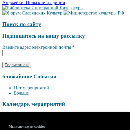
по
Анджейки. Польские традиции
записям
Поиск по сайту
Подпишитесь на нашу рассылку
Введите адрес электронной почты
*
ближайшие События
Нет мероприятий
Больше
Календарь мероприятий
<<
Август 2026
>>
П
В
С
Ч
П
С
В
Мы используем cookies