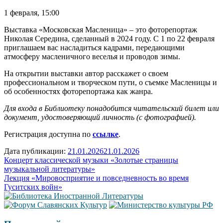
1 февраля, 15:00
Выставка «Московская Масленица» – это фоторепортаж
Николая Середина, сделанный в 2024 году. С 1 по 22 февраля
приглашаем вас насладиться кадрами, передающими
атмосферу масленичного веселья и проводов зимы.
На открытии выставки автор расскажет о своем
профессиональном и творческом пути, о съемке Масленицы и
об особенностях фоторепортажа как жанра.
Для входа в Библиотеку понадобится читательский билет или
документ, удостоверяющий личность (с фотографией).
Регистрация доступна по
ссылке
.
Дата публикации:
21.01.2026
21.01.2026
Навигация
Концерт классической музыки «Золотые страницы
музыкальной литературы»
по
Лекция «Мировосприятие и повседневность во время
записям
Гуситских войн»