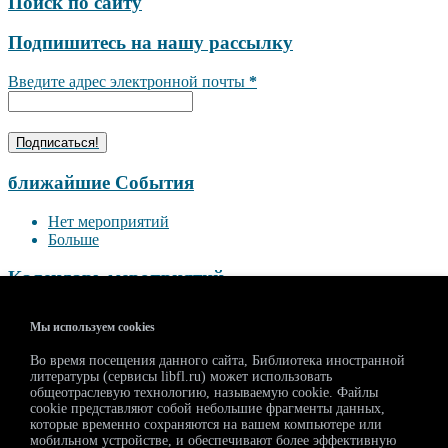
Поиск по сайту
Подпишитесь на нашу рассылку
Введите адрес электронной почты
*
ближайшие События
Нет мероприятий
Больше
Календарь мероприятий
<<
Август 2026
>>
Мы используем cookies
П
В
С
Ч
П
С
В
Во время посещения данного сайта, Библиотека иностранной
27
28
29
30
31
1
2
литературы (сервисы libfl.ru) может использовать
3
4
5
6
7
8
9
общеотраслевую технологию, называемую cookie. Файлы
10
11
12
13
14
15
16
cookie представляют собой небольшие фрагменты данных,
которые временно сохраняются на вашем компьютере или
17
18
19
20
21
22
23
мобильном устройстве, и обеспечивают более эффективную