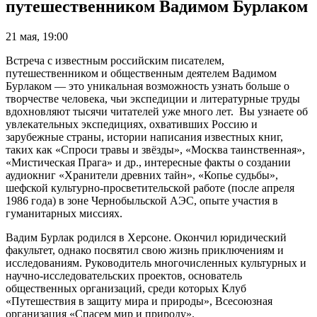
путешественником Вадимом Бурлаком
21 мая, 19:00
Встреча с известным российским писателем,
путешественником и общественным деятелем Вадимом
Бурлаком — это уникальная возможность узнать больше о
творчестве человека, чьи экспедиции и литературные труды
вдохновляют тысячи читателей уже много лет. Вы узнаете об
увлекательных экспедициях, охвативших Россию и
зарубежные страны, истории написания известных книг,
таких как «Спроси травы и звёзды», «Москва таинственная»,
«Мистическая Прага» и др., интересные факты о создании
аудиокниг «Хранители древних тайн», «Копье судьбы»,
шефской культурно-просветительской работе (после апреля
1986 года) в зоне Чернобыльской АЭС, опыте участия в
гуманитарных миссиях.
Вадим Бурлак родился в Херсоне. Окончил юридический
факультет, однако посвятил свою жизнь приключениям и
исследованиям. Руководитель многочисленных культурных и
научно-исследовательских проектов, основатель
общественных организаций, среди которых Клуб
«Путешествия в защиту мира и природы», Всесоюзная
организация «Спасем мир и природу».