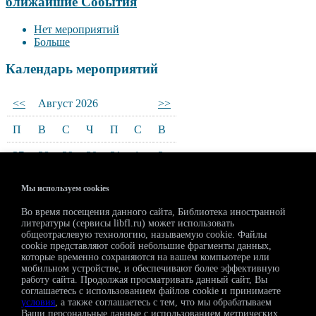
ближайшие События
Нет мероприятий
Больше
Календарь мероприятий
<<
Август 2026
>>
П
В
С
Ч
П
С
В
27
28
29
30
31
1
2
3
4
5
6
7
8
9
Мы используем cookies
10
11
12
13
14
15
16
Во время посещения данного сайта, Библиотека иностранной
литературы (сервисы libfl.ru) может использовать
17
18
19
20
21
22
23
общеотраслевую технологию, называемую cookie. Файлы
cookie представляют собой небольшие фрагменты данных,
которые временно сохраняются на вашем компьютере или
24
25
26
27
28
29
30
мобильном устройстве, и обеспечивают более эффективную
работу сайта. Продолжая просматривать данный сайт, Вы
31
1
2
3
4
5
6
соглашаетесь с использованием файлов cookie и принимаете
условия
, а также соглашаетесь с тем, что мы обрабатываем
Ваши персональные данные с использованием метрических