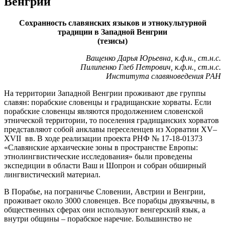
Венгрии
Сохранность славянских языков и этнокультурной
традиции в Западной Венгрии
(тезисы)
Ващенко Дарья Юрьевна, к.ф.н., ст.н.с.
Пилипенко Глеб Петрович, к.ф.н., ст.н.с.
Института славяноведения РАН
На территории Западной Венгрии проживают две группы
славян: порабские словенцы и градищанские хорваты. Если
порабские словенцы являются продолжением словенской
этнической территории, то поселения градищанских хорватов
представляют собой анклавы переселенцев из Хорватии XV–
XVII вв. В ходе реализации проекта РНФ № 17-18-01373
«Славянские архаические зоны в пространстве Европы:
этнолингвистические исследования» были проведены
экспедиции в области Ваш и Шопрон и собран обширный
лингвистический материал.
В Порабье, на пограничье Словении, Австрии и Венгрии,
проживает около 3000 словенцев. Все порабцы двуязычны, в
общественных сферах они используют венгерский язык, а
внутри общины – порабское наречие. Большинство не