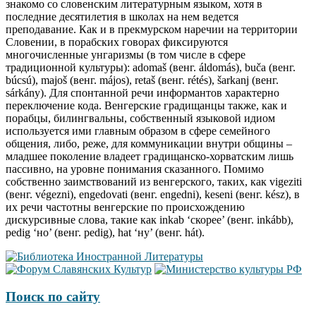
знакомо со словенским литературным языком, хотя в
последние десятилетия в школах на нем ведется
преподавание. Как и в прекмурском наречии на территории
Словении, в порабских говорах фиксируются
многочисленные унгаризмы (в том числе в сфере
традиционной культуры): adomaš (венг. áldomás), buča (венг.
búcsú), majoš (венг. májos), retaš (венг. rétés), šarkanj (венг.
sárkány). Для спонтанной речи информантов характерно
переключение кода. Венгерские градищанцы также, как и
порабцы, билингвальны, собственный языковой идиом
используется ими главным образом в сфере семейного
общения, либо, реже, для коммуникации внутри общины –
младшее поколение владеет градищанско-хорватским лишь
пассивно, на уровне понимания сказанного. Помимо
собственно заимствований из венгерского, таких, как vigeziti
(венг. végezni), engedovati (венг. engedni), keseni (венг. kész), в
их речи частотны венгерские по происхождению
дискурсивные слова, такие как inkab ‘скорее’ (венг. inkább),
pedig ‘но’ (венг. pedig), hat ‘ну’ (венг. hát).
Поиск по сайту