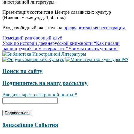
иностранной литературы.
Презентация состоится в Центре славянских культур
(Николоямская ул, д. 1, 4 этаж).
Вход свободный, желательна
предварительная регистрация.
Навигация
Немецкий разговорный клуб
Урок по истории древнерусской книжности “Как писали
по
наши предки?” и мастер-класс “Учимся писать уставом”
записям
Поиск по сайту
Подпишитесь на нашу рассылку
Введите адрес электронной почты
*
ближайшие События