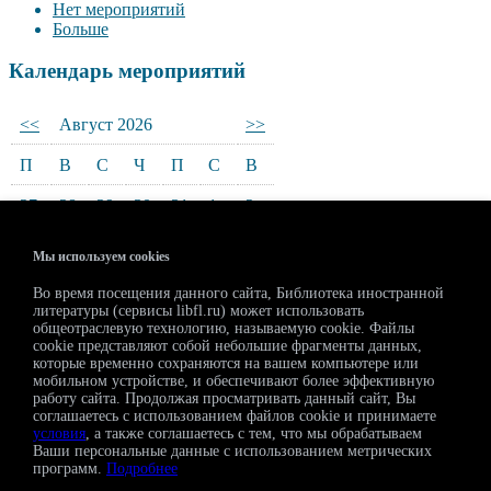
Нет мероприятий
Больше
Календарь мероприятий
<<
Август 2026
>>
П
В
С
Ч
П
С
В
27
28
29
30
31
1
2
3
4
5
6
7
8
9
Мы используем cookies
10
11
12
13
14
15
16
Во время посещения данного сайта, Библиотека иностранной
литературы (сервисы libfl.ru) может использовать
17
18
19
20
21
22
23
общеотраслевую технологию, называемую cookie. Файлы
cookie представляют собой небольшие фрагменты данных,
которые временно сохраняются на вашем компьютере или
24
25
26
27
28
29
30
мобильном устройстве, и обеспечивают более эффективную
работу сайта. Продолжая просматривать данный сайт, Вы
31
1
2
3
4
5
6
соглашаетесь с использованием файлов cookie и принимаете
условия
, а также соглашаетесь с тем, что мы обрабатываем
Ваши персональные данные с использованием метрических
Регистрация на мероприятия
программ.
Подробнее