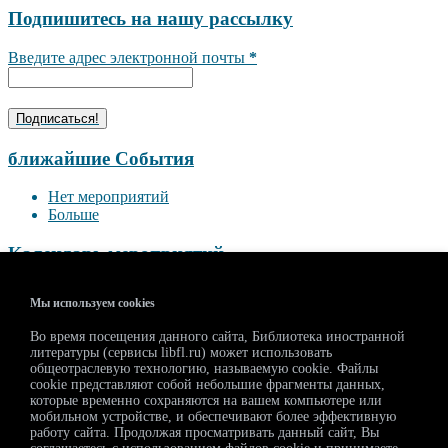
Подпишитесь на нашу рассылку
Введите адрес электронной почты
*
ближайшие События
Нет мероприятий
Больше
Календарь мероприятий
<<
Август 2026
>>
Мы используем cookies
П
В
С
Ч
П
С
В
Во время посещения данного сайта, Библиотека иностранной
27
28
29
30
31
1
2
литературы (сервисы libfl.ru) может использовать
3
4
5
6
7
8
9
общеотраслевую технологию, называемую cookie. Файлы
10
11
12
13
14
15
16
cookie представляют собой небольшие фрагменты данных,
которые временно сохраняются на вашем компьютере или
17
18
19
20
21
22
23
мобильном устройстве, и обеспечивают более эффективную
24
25
26
27
28
29
30
работу сайта. Продолжая просматривать данный сайт, Вы