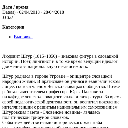
Дата / время
Date(s) - 02/04/2018 - 28/04/2018
11:00
Категории
Выставка
Людовит Штур (1815–1856) – знаковая фигура в словацкой
истории. Поэт, лингвист и в то же время ведущий идеолог
движения за национальную независимость.
Штур родился в городе Угровце – эпицентре словацкой
народной жизни. В Братиславе он учился в евангелическом
лицее, состоял членом Чешско-словацкого общества. Позже
работал заместителем профессора Юрая Палковича
на кафедре чешско-словацкого языка и литературы. За время
своей педагогической деятельности он воспитал поколение
интеллигенции с развитым национальным самосознанием.
Штуровская газета «Словенске новины» являлась
политической трибуной словаков.
Событием действительно исторического масштаба
стала кодификация нового общенародного словацкого