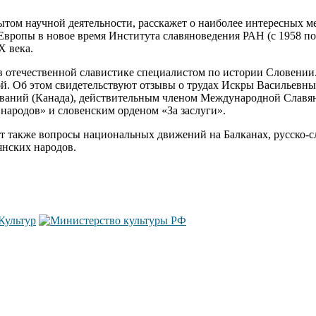
том научной деятельности, расскажет о наиболее интересных ме
вропы в новое время Института славяноведения РАН (с 1958 по 
 века.
 отечественной славистике специалистом по истории Словении.
ой. Об этом свидетельствуют отзывы о трудах Искры Васильевны
ваний (Канада), действительным членом Международной Славянс
народов» и словенским орденом «За заслуги».
ят также вопросы национальных движений на Балканах, русско-
нских народов.