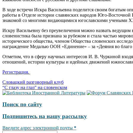
В ходе встречи Искра Васильевна поделится своим богатым опы
работы в Отделе истории славянских народов Юго-Восточной Е
знакомой со многими видающимися югославскими учеными ХХ
Искру Васильевну без преувеличения можно назвать ведущим в
словенистика была признана за рубежом и стала частью миров
исторического общества, членом Общества словенских исследо
награждение Медалью ООН «Единение» – за «Деяния во благо 
Отметим, что в сферу научных интересов И. В. Чуркиной вход
отношений, истории культуры и идейных движений южнославя
Регистрация.
Навигация
Словацкий разговорный клуб
“С глазу на глаз” на словенском
по
записям
Поиск по сайту
Подпишитесь на нашу рассылку
Введите адрес электронной почты
*