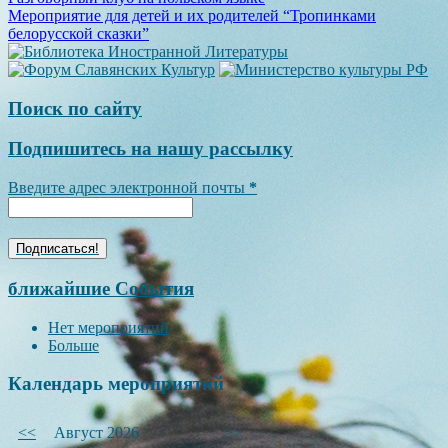
Навигация
Мероприятие для детей и их родителей “Тропинками
по
белорусской сказки”
записям
Поиск по сайту
Подпишитесь на нашу рассылку
Введите адрес электронной почты
*
ближайшие События
Нет мероприятий
Больше
Календарь мероприятий
<<
Август 2026
>>