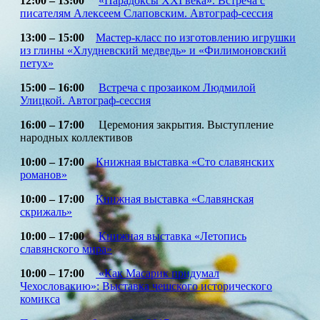
12:00 – 13:00
«Парадоксы XXI века». Встреча с
писателям Алексеем Слаповским. Автограф-сессия
13:00 – 15:00
Мастер-класс по изготовлению игрушки
из глины «Хлудневский медведь» и «Филимоновский
петух»
15:00 – 16:00
Встреча с прозаиком Людмилой
Улицкой. Автограф-сессия
16:00 – 17:00
Церемония закрытия. Выступление
народных коллективов
10:00 – 17:00
Книжная выставка «Сто славянских
романов»
10:00 – 17:00
Книжная выставка «Славянская
скрижаль»
10:00 – 17:00
Книжная выставка «Летопись
славянского мира»
10:00 – 17:00
«Как Масарик придумал
Чехословакию»: Выставка чешского исторического
комикса