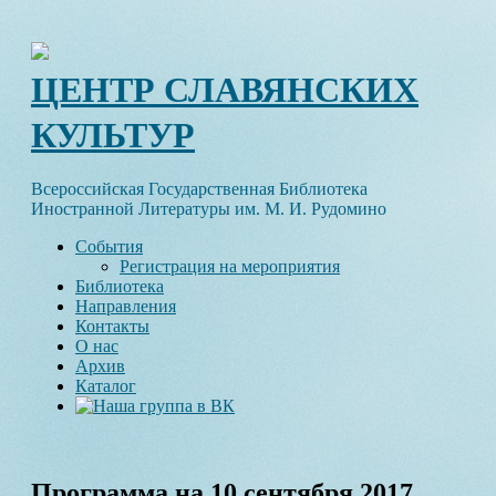
Skip
to
content
ЦЕНТР СЛАВЯНСКИХ
КУЛЬТУР
Всероссийская Государственная Библиотека
Иностранной Литературы им. М. И. Рудомино
События
Регистрация на мероприятия
Библиотека
Направления
Контакты
О нас
Архив
Каталог
Программа на 10 сентября 2017