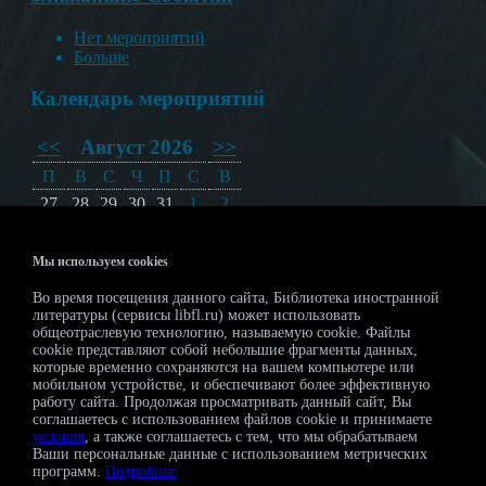
Нет мероприятий
Больше
Календарь мероприятий
<<
Август 2026
>>
П
В
С
Ч
П
С
В
27
28
29
30
31
1
2
3
4
5
6
7
8
9
10
11
12
13
14
15
16
Мы используем cookies
17
18
19
20
21
22
23
Во время посещения данного сайта, Библиотека иностранной
24
25
26
27
28
29
30
литературы (сервисы libfl.ru) может использовать
общеотраслевую технологию, называемую cookie. Файлы
31
1
2
3
4
5
6
cookie представляют собой небольшие фрагменты данных,
которые временно сохраняются на вашем компьютере или
Регистрация на мероприятия
мобильном устройстве, и обеспечивают более эффективную
работу сайта. Продолжая просматривать данный сайт, Вы
соглашаетесь с использованием файлов cookie и принимаете
условия
, а также соглашаетесь с тем, что мы обрабатываем
Ваши персональные данные с использованием метрических
программ.
Подробнее