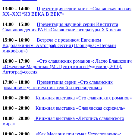
13:00 – 14:00
Презентация серии книг «Славянская поэзия
ХХ–ХХI “ИЗ ВЕКА В ВЕК”»
14:00 – 15:00
Презентация научной серии Института
Славяноведения РАН «Славянские литературы ХХ века»
15:00 – 16:00
Встреча с прозаиком Евгением
Водолазкиным. Автограф-сессия (Площадка: «Первый
микрофон»)
16:00 – 17:00
«Сто славянских романов»: Ласло Блашкович
«Ожерелье Мадонны» (М.: Центр книги Рудомино, 2016).
Автограф-сессия
17:00 – 18:00
Презентация серии «Сто славянских
романов» с участием писателей и переводчиков
10:00 – 20:00
Книжная выставка «Сто славянских романов»
10:00 – 20:00
Книжная выставка «Славянская скрижаль»
10:00 – 20:00
Книжная выставка «Летопись славянского
мира»
10:00 – 20:00
«Как Масарик придумал Чехословакию»: