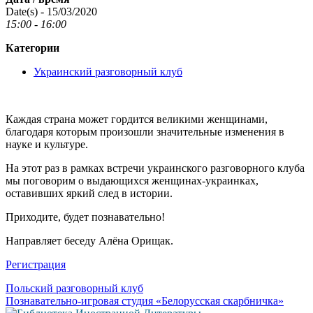
Date(s) - 15/03/2020
15:00 - 16:00
Категории
Украинский разговорный клуб
Каждая страна может гордится великими женщинами,
благодаря которым произошли значительные изменения в
науке и культуре.
На этот раз в рамках встречи украинского разговорного клуба
мы поговорим о выдающихся женщинах-украинках,
оставивших яркий след в истории.
Приходите, будет познавательно!
Направляет беседу Алёна Орищак.
Регистрация
Навигация
Польский разговорный клуб
Познавательно-игровая студия «Белорусская скарбничка»
по