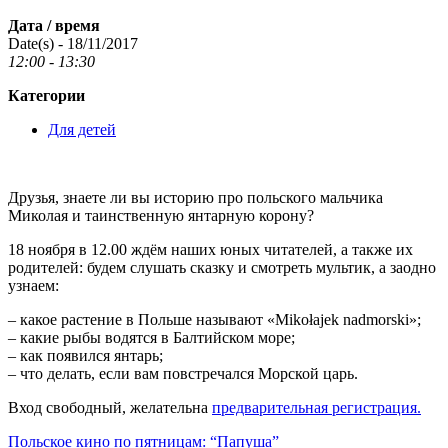
Дата / время
Date(s) - 18/11/2017
12:00 - 13:30
Категории
Для детей
Друзья, знаете ли вы историю про польского мальчика
Миколая и таинственную янтарную корону?
18 ноября в 12.00 ждём наших юных читателей, а также их
родителей: будем слушать сказку и смотреть мультик, а заодно
узнаем:
– какое растение в Польше называют «Mikołajek nadmorski»;
– какие рыбы водятся в Балтийском море;
– как появился янтарь;
– что делать, если вам повстречался Морской царь.
Вход свободный, желательна
предварительная регистрация.
Навигация
Польское кино по пятницам: “Папуша”