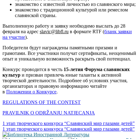
знакомство с известной личностью из славянского мира;
знакомство с традиционной культурой или ремеслом
славянской страны.
Выполненную работу и заявку необходимо выслать до 28
февраля на адрес
slavic
@
libf
l.
ru
в формате RTF (
бланк заявки
на участие
).
Победители будут награждены памятными призами и
грамотами. Все участники получат сертификаты, неоценимый
опыт и уникальную возможность раскрыть свой потенциал.
Конкурс проводится в честь
15-летия Форума славянских
культур
и призван привлечь юные таланты к активной
творческой деятельности. Подробнее об условиях участия,
организаторах и правовую информацию читайте
в
Положении о Конкурсе
.
REGULATIONS OF THE CONTEST
PRAVILNIK O ODRŽANJU NATJECANJA
Навигация
1 этап творческого конкурса “Славянский мир глазами детей”
1 этап творческого конкурса “Славянский мир глазами детей”
по