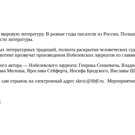
 мировую литературу. В разные годы писатели из России, Поль
сти литературы.
х литературных традиций, полнота раскрытия человеческих суде
иотеке прозвучат произведения Нобелевских лауреатов из славян
го автора — Нобелевского лауреата: Генрика Сенкевича, Влади
ава Милоша, Ярослава Сейферта, Иосифа Бродского, Виславы 
е сам отрывок на электронный адрес
slavic@libfl.ru.
Мероприятие 
»