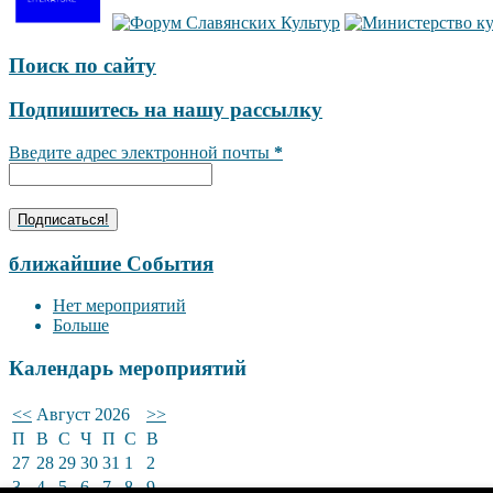
Поиск по сайту
Подпишитесь на нашу рассылку
Введите адрес электронной почты
*
ближайшие События
Нет мероприятий
Больше
Календарь мероприятий
<<
Август 2026
>>
П
В
С
Ч
П
С
В
27
28
29
30
31
1
2
3
4
5
6
7
8
9