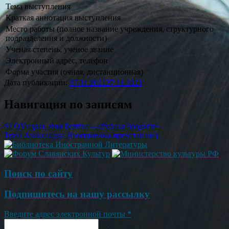
Тема выступления
Краткая аннотация выступления
Место работы (полное название учреждения, структурного
подразделения и должности)
Ученая степень, ученое звание
Электронный адрес, телефон
Форма участия (очная, дистанционная)
Дата публикации:
27.11.2021
27.11.2021
Навигация по записям
SLOVиздат. Яна Бенёва – «Рубаха бродяги»
Трио Александра Дмитриенко представляет
Поиск по сайту
Подпишитесь на нашу рассылку
Введите адрес электронной почты
*