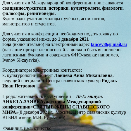
Для участия в Международной конференции приглашаются
священнослужители, историки, культурологи, филологи,
философы, религиоведы
.
Будем рады участию молодых учёных, аспирантов,
магистрантов и студентов.
Для участия в конференции необходимо подать заявку по
форме, указанной ниже,
до 1 декабря 2021
года
(включительно) на электронный адрес
lancev86@mail.ru
(название прикрепленного файла должно быть выполнено
латинскими буквами и содержать ФИО-заявка: например,
Ivanov SI-zayavka).
Координаторы электронных контактов:
к. культурологии, доцент
Ланцева Анна Михайловна
,
ведущий специалист Центра славянских культур
Ридэль
Иван Петрович
.
Продолжительность выступлений –
10-15 минут
.
АНКЕТА-ЗАЯВКА
участника Международной
конференции
«СВЯТЫЕ ЖЕНЫ СЛАВЯНСКОГО
МИРА»
(8 декабря 2021 г., Москва, Центр славянских культур
ВГБИЛ имени М.И. Рудомино)
Фамилия, имя, отчество