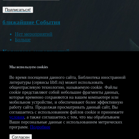
ближайшие События
Нет мероприятий
Больше
Календарь мероприятий
<<
Август 2026
>>
Мы используем cookies
П
В
С
Ч
П
С
В
Во время посещения данного сайта, Библиотека иностранной
27
28
29
30
31
1
2
литературы (сервисы libfl.ru) может использовать
3
4
5
6
7
8
9
общеотраслевую технологию, называемую cookie. Файлы
10
11
12
13
14
15
16
cookie представляют собой небольшие фрагменты данных,
которые временно сохраняются на вашем компьютере или
17
18
19
20
21
22
23
мобильном устройстве, и обеспечивают более эффективную
24
25
26
27
28
29
30
работу сайта. Продолжая просматривать данный сайт, Вы
31
1
2
3
4
5
6
соглашаетесь с использованием файлов cookie и принимаете
условия
, а также соглашаетесь с тем, что мы обрабатываем
Ваши персональные данные с использованием метрических
Регистрация на мероприятия
программ.
Подробнее
Proudly powered by WordPress
|
Theme: magazeen-lite by
Denis
Согласен